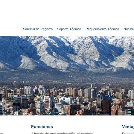
Solicitud de Registro
Soporte Técnico
Requerimiento Técnico
Nuestr
Funciones
Venta
ce
A través de una contraseña, el usuario
Pensad