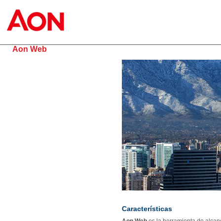
Aon Web
Características
Aon Web
es la herramienta de alcan