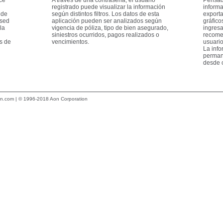
registrado puede visualizar la información
informa
 de
según distintos filtros. Los datos de esta
exporta
ased
aplicación pueden ser analizados según
gráfico
la
vigencia de póliza, tipo de bien asegurado,
ingresa
siniestros ocurridos, pagos realizados o
recome
s de
vencimientos.
usuario
La info
perman
desde c
n.com
| © 1996-2018 Aon Corporation